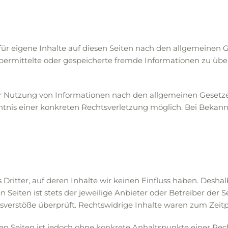
für eigene Inhalte auf diesen Seiten nach den allgemeinen G
t, übermittelte oder gespeicherte fremde Informationen zu 
r Nutzung von Informationen nach den allgemeinen Gesetzen
nntnis einer konkreten Rechtsverletzung möglich. Bei Bek
Dritter, auf deren Inhalte wir keinen Einfluss haben. Desha
Seiten ist stets der jeweilige Anbieter oder Betreiber der S
verstöße überprüft. Rechtswidrige Inhalte waren zum Zeitp
ten Seiten ist jedoch ohne konkrete Anhaltspunkte einer Re