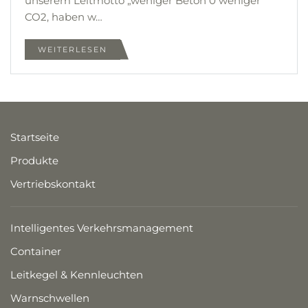
unserem Leitmotto „weniger Beton 0 weniger
CO2, haben w…
WEITERLESEN
Startseite
Produkte
Vertriebskontakt
Intelligentes Verkehrsmanagement
Container
Leitkegel & Kennleuchten
Warnschwellen