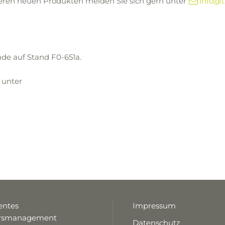
eren neuen Produkten melden Sie sich gern unter
info@t
nde auf Stand F0-651a.
 unter
gentes
Impressum
hrsmanagement
Datenschutz